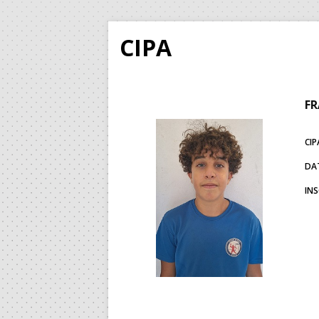
CIPA
FR
CIP
DA
IN