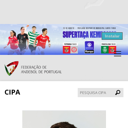
Resultados Andebol
Instalar
Federação de Andebol de Portugal
Grátis - Disponivel na Play Store
CIPA
Pesqui
CIPA