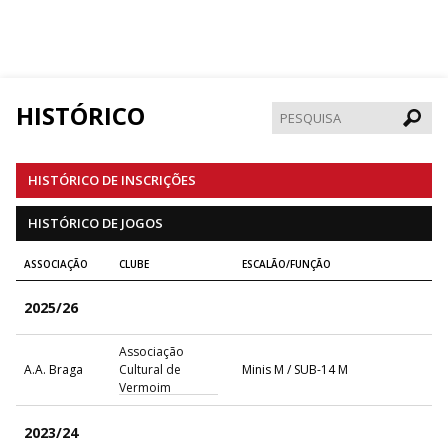
HISTÓRICO
Pesqui
HISTÓRICO DE INSCRIÇÕES
HISTÓRICO DE JOGOS
ASSOCIAÇÃO
CLUBE
ESCALÃO/FUNÇÃO
2025/26
Associação
A.A. Braga
Cultural de
Minis M / SUB-14 M
Vermoim
2023/24