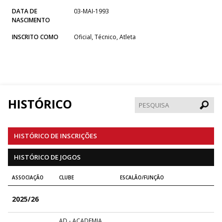
DATA DE
03-MAI-1993
NASCIMENTO
INSCRITO COMO
Oficial, Técnico, Atleta
HISTÓRICO
Pesqui
HISTÓRICO DE INSCRIÇÕES
HISTÓRICO DE JOGOS
ASSOCIAÇÃO
CLUBE
ESCALÃO/FUNÇÃO
2025/26
AD - ACADEMIA