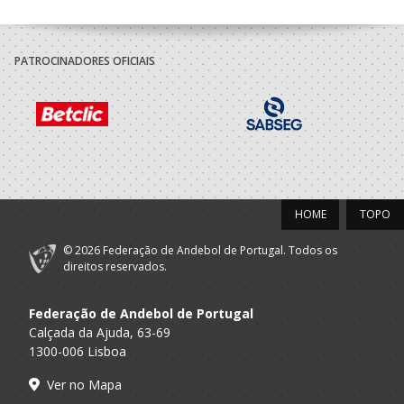
AD - ACADEMIA
A.A. Viseu
ANDEBOL SÃO
Dirigente Nac.
PEDRO DO SUL
PATROCINADORES OFICIAIS
AD - ACADEMIA
A.A. Viseu
ANDEBOL SÃO
Seniores F
PEDRO DO SUL
2022/23
AD - ACADEMIA
A.A. Viseu
ANDEBOL SÃO
Seniores F
HOME
TOPO
PEDRO DO SUL
© 2026 Federação de Andebol de Portugal. Todos os
direitos reservados.
Federação de Andebol de Portugal
Calçada da Ajuda, 63-69
1300-006 Lisboa
Ver no Mapa