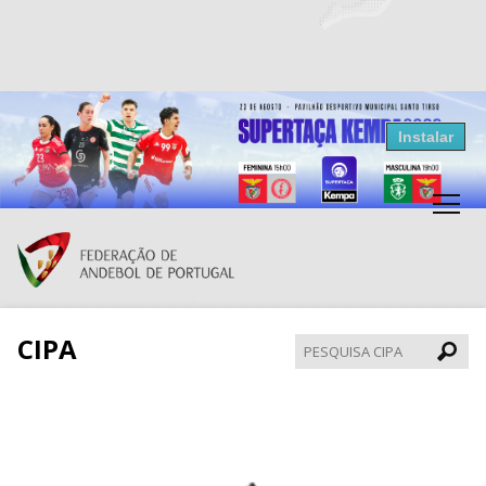
Resultados Andebol
Instalar
Federação de Andebol de Portugal
Grátis - Disponivel na Play Store
CIPA
Pesqui
CIPA