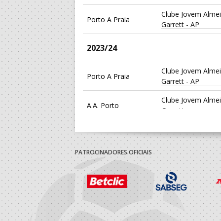
Clube Jovem Alme
Porto A Praia
Garrett - AP
2023/24
Clube Jovem Alme
Porto A Praia
Garrett - AP
Clube Jovem Alme
A.A. Porto
Garrett
2022/23
PATROCINADORES OFICIAIS
Porto A Praia
Kaky's Beach Hand
Clube Jovem Alme
A.A. Porto
Garrett