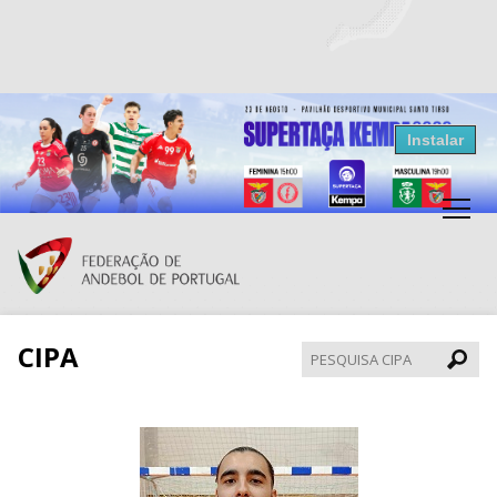
Resultados Andebol
Instalar
Federação de Andebol de Portugal
Grátis - Disponivel na Play Store
CIPA
Pesqui
CIPA