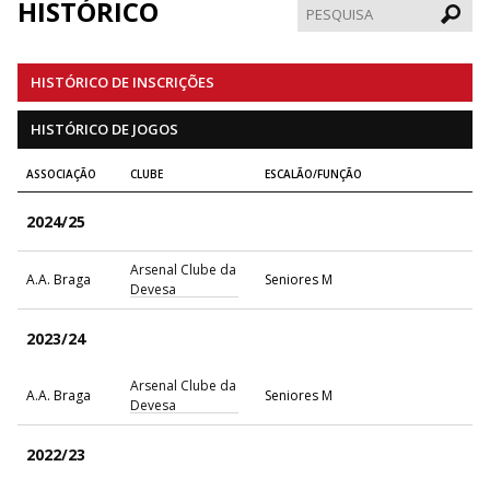
HISTÓRICO
Pesqui
HISTÓRICO DE INSCRIÇÕES
HISTÓRICO DE JOGOS
ASSOCIAÇÃO
CLUBE
ESCALÃO/FUNÇÃO
2024/25
Arsenal Clube da
A.A. Braga
Seniores M
Devesa
2023/24
Arsenal Clube da
A.A. Braga
Seniores M
Devesa
2022/23