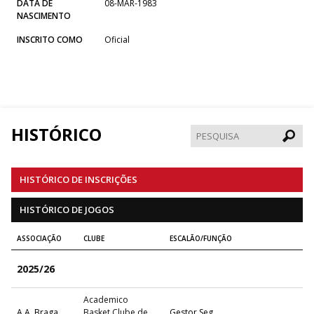
DATA DE
08-MAR-1983
NASCIMENTO
INSCRITO COMO
Oficial
HISTÓRICO
Pesqui
HISTÓRICO DE INSCRIÇÕES
HISTÓRICO DE JOGOS
ASSOCIAÇÃO
CLUBE
ESCALÃO/FUNÇÃO
2025/26
Academico
A.A. Braga
Basket Clube de
Gestor Seg.