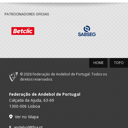
A.A. Braga
Basket Clube de
Gestor Seg./Dir.Campo
Braga
PATROCINADORES OFICIAIS
2022/23
ABC Braga
A.A. Braga
Gestor Seg./Dir.Campo
Andebol Sad
ABC Braga
A.A. Braga
Of.Mesa Clube Formação
Andebol Sad
HOME
TOPO
© 2026 Federação de Andebol de Portugal. Todos os
direitos reservados.
Federação de Andebol de Portugal
Calçada da Ajuda, 63-69
1300-006 Lisboa
Ver no Mapa
E.
andebol@fpa.pt