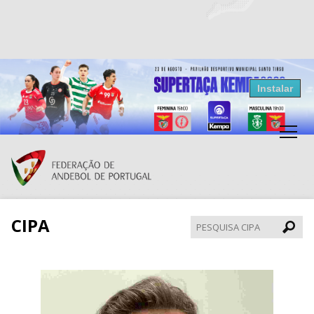
Resultados Andebol
Instalar
Federação de Andebol de Portugal
Grátis - Disponivel na Play Store
CIPA
Pesqui
CIPA