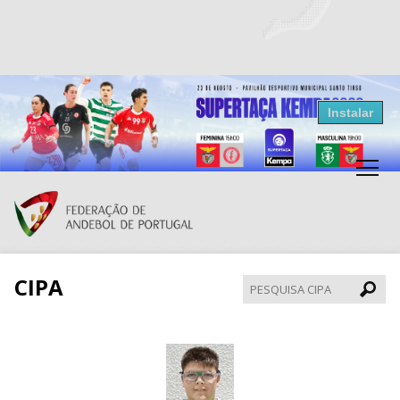
Resultados Andebol
Instalar
Federação de Andebol de Portugal
Grátis - Disponivel na Play Store
CIPA
Pesqui
CIPA