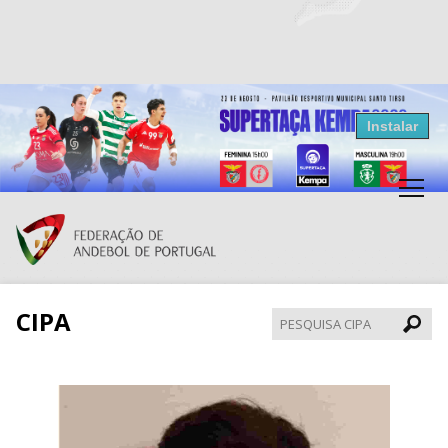
Resultados Andebol
Instalar
Federação de Andebol de Portugal
Grátis - Disponivel na Play Store
CIPA
Pesqui
CIPA