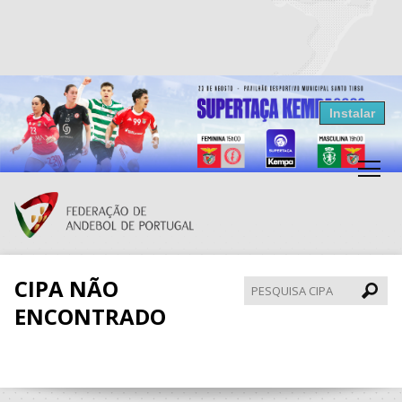
Resultados Andebol
Instalar
Federação de Andebol de Portugal
Grátis - Disponivel na Play Store
CIPA NÃO
Pesqui
CIPA
ENCONTRADO