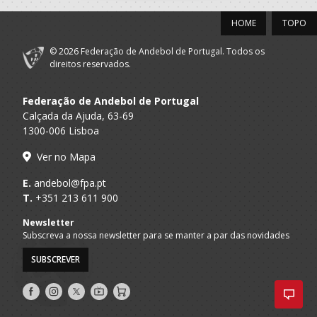
HOME
TOPO
© 2026 Federação de Andebol de Portugal. Todos os
direitos reservados.
Federação de Andebol de Portugal
Calçada da Ajuda, 63-69
1300-006 Lisboa
Ver no Mapa
E.
andebol@fpa.pt
T.
+351 213 611 900
Newsletter
Subscreva a nossa newsletter para se manter a par das novidades
SUBSCREVER
Siga-
Siga-
Siga-
AndebolTV
Loja
nos
nos
nos