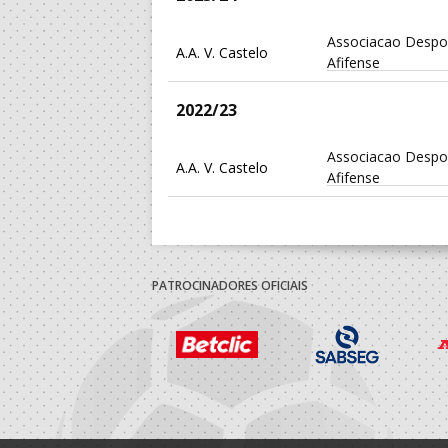
Associacao Despor
A.A. V. Castelo
Afifense
2022/23
Associacao Despor
A.A. V. Castelo
Afifense
PATROCINADORES OFICIAIS