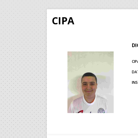
CIPA
DI
CIP
DA
IN