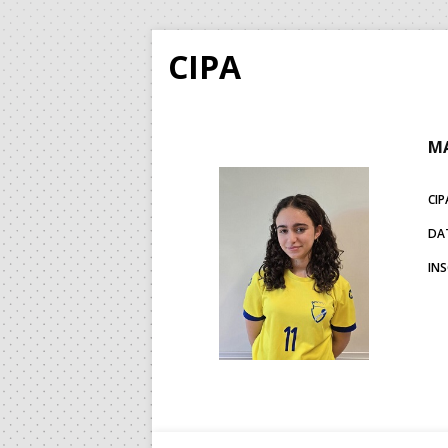
CIPA
MA
CIP
DA
IN