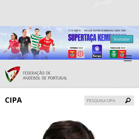
Resultados Andebol
Instalar
Federação de Andebol de Portugal
Grátis - Disponivel na Play Store
CIPA
Pesqui
CIPA