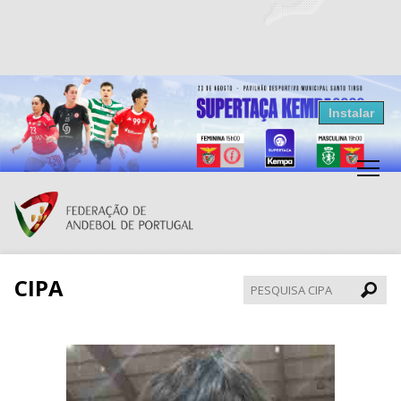
Resultados Andebol
Instalar
Federação de Andebol de Portugal
Grátis - Disponivel na Play Store
CIPA
Pesqui
CIPA