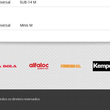
iversal
SUB-14 M
iversal
Minis M
odos os direitos reservados.