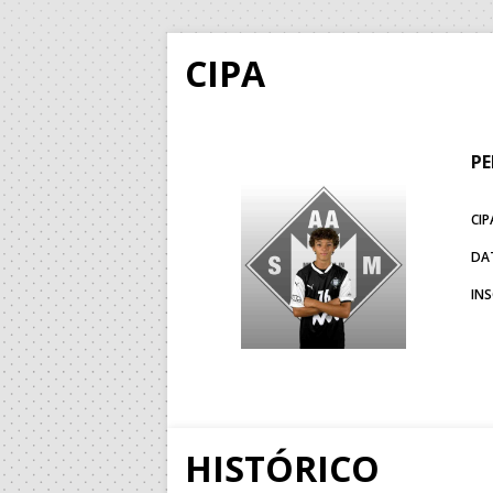
CIPA
PE
CIP
DA
IN
HISTÓRICO