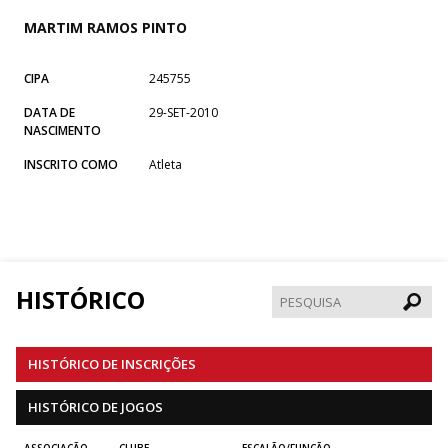
MARTIM RAMOS PINTO
CIPA
245755
DATA DE
29-SET-2010
NASCIMENTO
INSCRITO COMO
Atleta
HISTÓRICO
Pesqui
HISTÓRICO DE INSCRIÇÕES
HISTÓRICO DE JOGOS
ASSOCIAÇÃO
CLUBE
ESCALÃO/FUNÇÃO