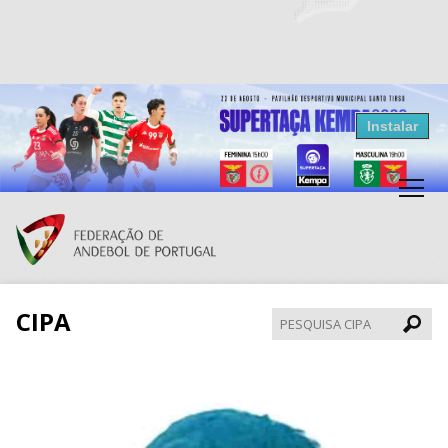
Resultados Andebol
Instalar
Federação de Andebol de Portugal
Grátis - Disponivel na Play Store
CIPA
Pesqui
CIPA