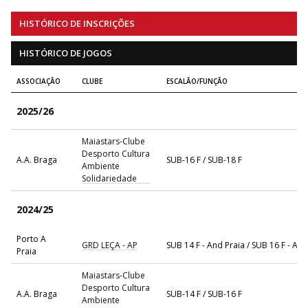
HISTÓRICO DE INSCRIÇÕES
HISTÓRICO DE JOGOS
ASSOCIAÇÃO
CLUBE
ESCALÃO/FUNÇÃO
2025/26
Maiastars-Clube
Desporto Cultura
A.A. Braga
SUB-16 F / SUB-18 F
Ambiente
Solidariedade
2024/25
Porto A
GRD LEÇA - AP
SUB 14 F - And Praia / SUB 16 F - And
Praia
Maiastars-Clube
Desporto Cultura
A.A. Braga
SUB-14 F / SUB-16 F
Ambiente