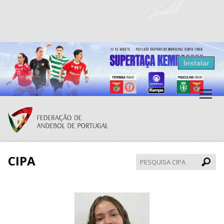
Resultados Andebol
Instalar
Federação de Andebol de Portugal
Grátis - Disponivel na Play Store
CIPA
Pesqui
CIPA