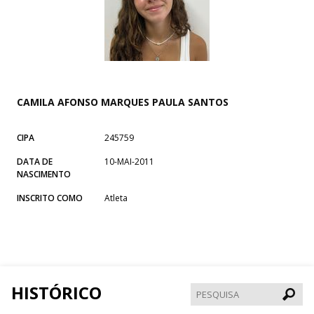
CAMILA AFONSO MARQUES PAULA SANTOS
CIPA
245759
DATA DE
10-MAI-2011
NASCIMENTO
INSCRITO COMO
Atleta
HISTÓRICO
Pesqui