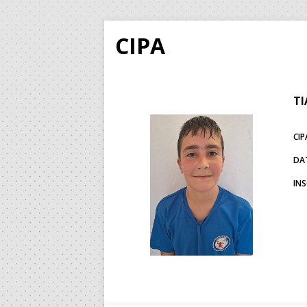
CIPA
TI
CIP
DA
IN