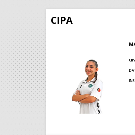
CIPA
MA
CIP
DA
IN