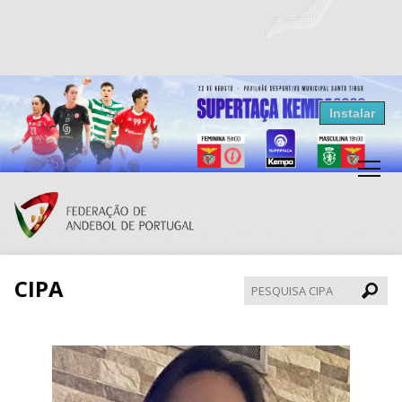
Resultados Andebol
Instalar
Federação de Andebol de Portugal
Grátis - Disponivel na Play Store
CIPA
Pesqui
CIPA