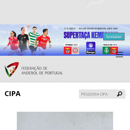
Resultados Andebol
Instalar
Federação de Andebol de Portugal
Grátis - Disponivel na Play Store
CIPA
Pesqui
CIPA