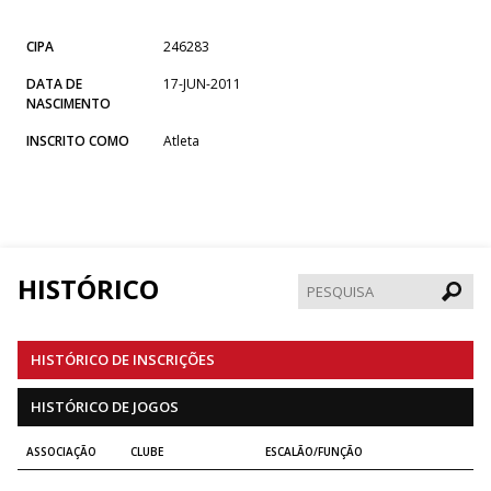
CIPA
246283
DATA DE
17-JUN-2011
NASCIMENTO
INSCRITO COMO
Atleta
HISTÓRICO
Pesqui
HISTÓRICO DE INSCRIÇÕES
HISTÓRICO DE JOGOS
ASSOCIAÇÃO
CLUBE
ESCALÃO/FUNÇÃO