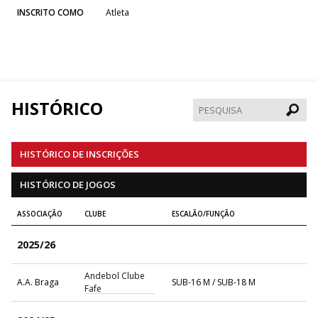
INSCRITO COMO
Atleta
HISTÓRICO
Pesqui
HISTÓRICO DE INSCRIÇÕES
HISTÓRICO DE JOGOS
ASSOCIAÇÃO
CLUBE
ESCALÃO/FUNÇÃO
2025/26
Andebol Clube
A.A. Braga
SUB-16 M / SUB-18 M
Fafe