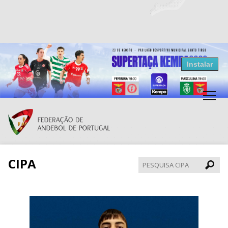
Resultados Andebol
Instalar
Federação de Andebol de Portugal
Grátis - Disponivel na Play Store
CIPA
Pesqui
CIPA