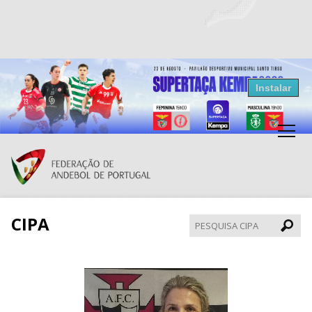
Resultados Andebol
Instalar
Federação de Andebol de Portugal
Grátis - Disponivel na Play Store
CIPA
Pesqui
CIPA