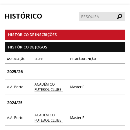
HISTÓRICO
Pesqui
HISTÓRICO DE INSCRIÇÕES
HISTÓRICO DE JOGOS
ASSOCIAÇÃO
CLUBE
ESCALÃO/FUNÇÃO
2025/26
ACADÉMICO
A.A. Porto
Master F
FUTEBOL CLUBE
2024/25
ACADÉMICO
A.A. Porto
Master F
FUTEBOL CLUBE