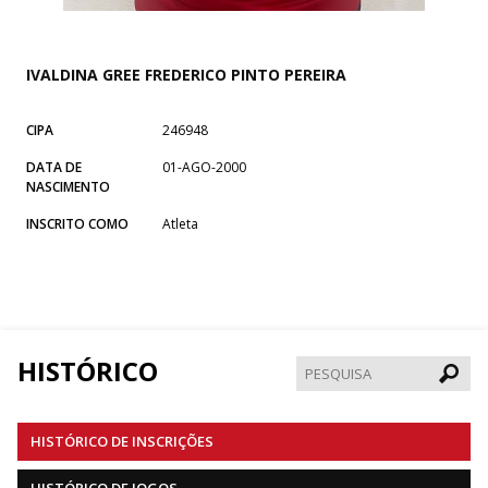
IVALDINA GREE FREDERICO PINTO PEREIRA
CIPA
246948
DATA DE
01-AGO-2000
NASCIMENTO
INSCRITO COMO
Atleta
HISTÓRICO
Pesqui
HISTÓRICO DE INSCRIÇÕES