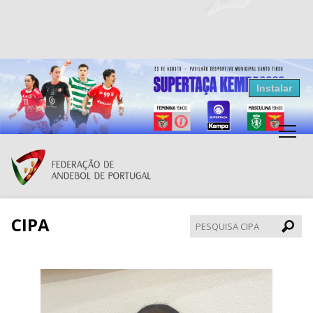
Resultados Andebol
Instalar
Federação de Andebol de Portugal
Grátis - Disponivel na Play Store
CIPA
Pesqui
CIPA