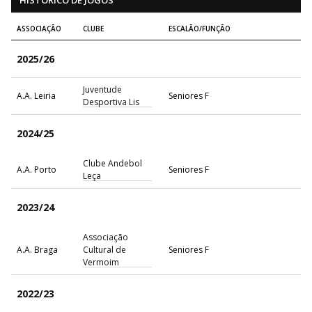
HISTÓRICO DE JOGOS
ASSOCIAÇÃO
CLUBE
ESCALÃO/FUNÇÃO
2025/26
Juventude
A.A. Leiria
Seniores F
Desportiva Lis
2024/25
Clube Andebol
A.A. Porto
Seniores F
Leça
2023/24
Associação
A.A. Braga
Cultural de
Seniores F
Vermoim
2022/23