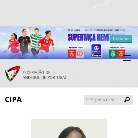
Resultados Andebol
Instalar
Federação de Andebol de Portugal
Grátis - Disponivel na Play Store
CIPA
Pesqui
CIPA