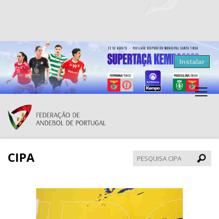
Resultados Andebol
Instalar
Federação de Andebol de Portugal
Grátis - Disponivel na Play Store
CIPA
Pesqui
CIPA