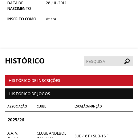
DATA DE
28-JUL-2011
NASCIMENTO
INSCRITO COMO
Atleta
HISTÓRICO
Pesqui
HISTÓRICO DE INSCRIÇÕES
HISTÓRICO DE JOGOS
ASSOCIAÇÃO
CLUBE
ESCALÃO/FUNÇÃO
2025/26
A.A. V.
CLUBE ANDEBOL
SUB-16 F / SUB-18 F