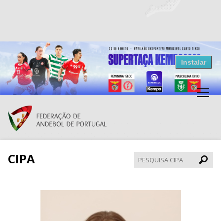
Resultados Andebol
Instalar
Federação de Andebol de Portugal
Grátis - Disponivel na Play Store
CIPA
Pesqui
CIPA