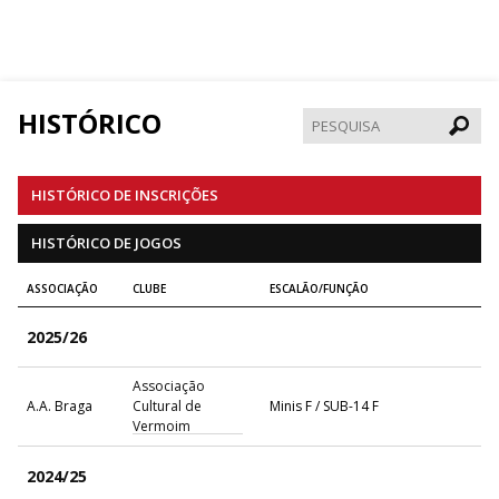
HISTÓRICO
Pesqui
HISTÓRICO DE INSCRIÇÕES
HISTÓRICO DE JOGOS
ASSOCIAÇÃO
CLUBE
ESCALÃO/FUNÇÃO
2025/26
Associação
A.A. Braga
Cultural de
Minis F / SUB-14 F
Vermoim
2024/25