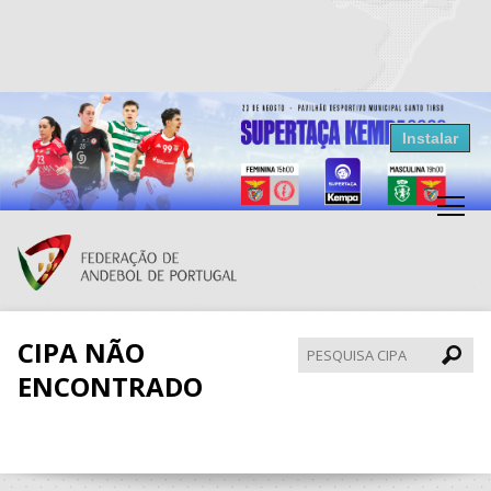
Resultados Andebol
Instalar
Federação de Andebol de Portugal
Grátis - Disponivel na Play Store
CIPA NÃO
Pesqui
CIPA
ENCONTRADO