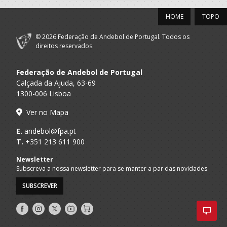
HOME
TOPO
© 2026 Federação de Andebol de Portugal. Todos os
direitos reservados.
Federação de Andebol de Portugal
Calçada da Ajuda, 63-69
1300-006 Lisboa
Ver no Mapa
E.
andebol@fpa.pt
T.
+351 213 611 900
Newsletter
Subscreva a nossa newsletter para se manter a par das novidades
SUBSCREVER
Siga-
Siga-
Siga-
AndebolTV
Loja
nos
nos
nos