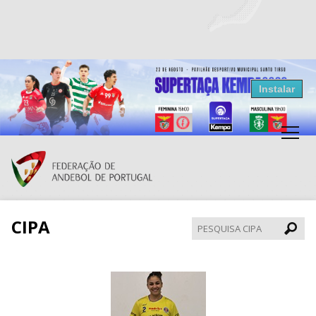
Resultados Andebol
Instalar
Federação de Andebol de Portugal
Grátis - Disponivel na Play Store
CIPA
Pesqui
CIPA