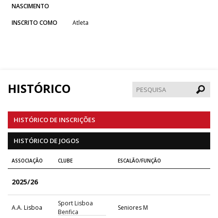
NASCIMENTO
INSCRITO COMO
Atleta
HISTÓRICO
Pesqui
HISTÓRICO DE INSCRIÇÕES
HISTÓRICO DE JOGOS
ASSOCIAÇÃO
CLUBE
ESCALÃO/FUNÇÃO
2025/26
Sport Lisboa
A.A. Lisboa
Seniores M
Benfica