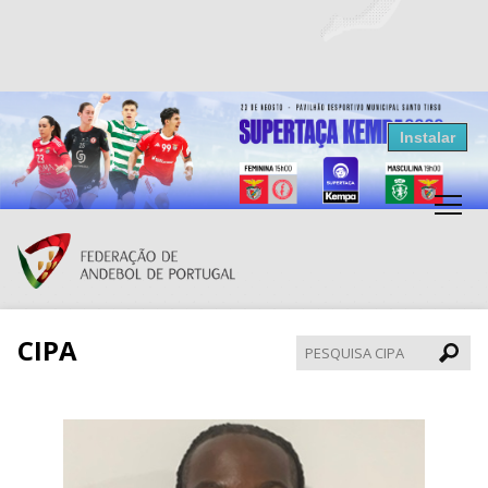
Resultados Andebol
Instalar
Federação de Andebol de Portugal
Grátis - Disponivel na Play Store
CIPA
Pesqui
CIPA