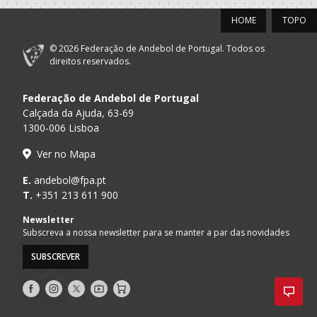
HOME
TOPO
© 2026 Federação de Andebol de Portugal. Todos os
direitos reservados.
Federação de Andebol de Portugal
Calçada da Ajuda, 63-69
1300-006 Lisboa
Ver no Mapa
E.
andebol@fpa.pt
T.
+351 213 611 900
Newsletter
Subscreva a nossa newsletter para se manter a par das novidades
SUBSCREVER
Siga-
Siga-
Siga-
AndebolTV
Loja
nos
nos
nos
no
no
no