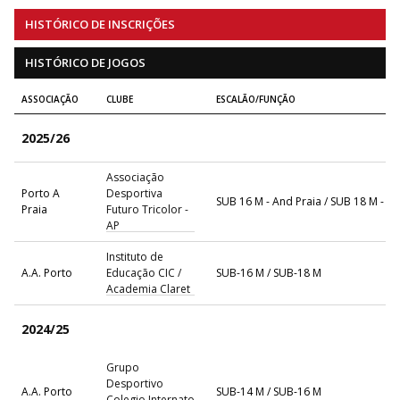
HISTÓRICO DE INSCRIÇÕES
HISTÓRICO DE JOGOS
ASSOCIAÇÃO
CLUBE
ESCALÃO/FUNÇÃO
2025/26
Associação
Porto A
Desportiva
SUB 16 M - And Praia / SUB 18 M - A
Praia
Futuro Tricolor -
AP
Instituto de
A.A. Porto
Educação CIC /
SUB-16 M / SUB-18 M
Academia Claret
2024/25
Grupo
Desportivo
A.A. Porto
SUB-14 M / SUB-16 M
Colegio Internato