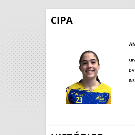
CIPA
AN
CIP
DA
IN