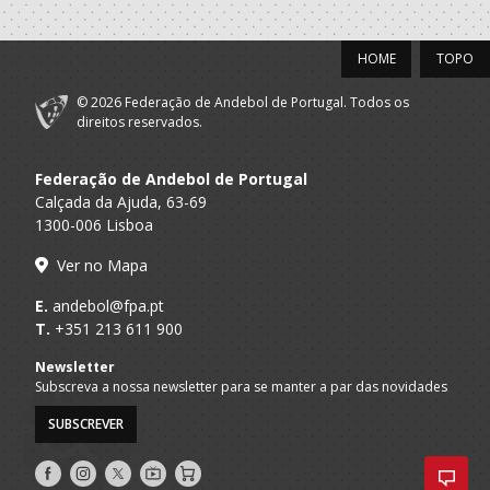
HOME
TOPO
© 2026 Federação de Andebol de Portugal. Todos os
direitos reservados.
Federação de Andebol de Portugal
Calçada da Ajuda, 63-69
1300-006 Lisboa
Ver no Mapa
E.
andebol@fpa.pt
T.
+351 213 611 900
Newsletter
Subscreva a nossa newsletter para se manter a par das novidades
SUBSCREVER
Siga-
Siga-
Siga-
AndebolTV
Loja