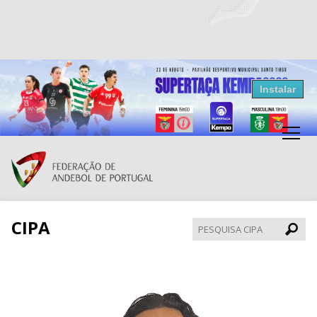
Resultados Andebol
Instalar
Federação de Andebol de Portugal
Grátis - Disponivel na Play Store
CIPA
Pesqui
CIPA