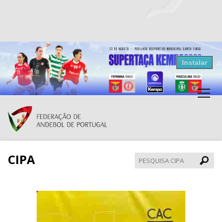
Resultados Andebol
Instalar
Federação de Andebol de Portugal
Grátis - Disponivel na Play Store
CIPA
Pesqui
CIPA