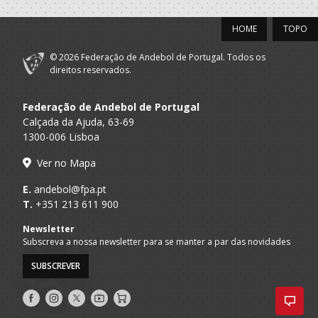
HOME
TOPO
© 2026 Federação de Andebol de Portugal. Todos os
direitos reservados.
Federação de Andebol de Portugal
Calçada da Ajuda, 63-69
1300-006 Lisboa
Ver no Mapa
E.
andebol@fpa.pt
T.
+351 213 611 900
Newsletter
Subscreva a nossa newsletter para se manter a par das novidades
SUBSCREVER
Siga-
Siga-
Siga-
AndebolTV
Loja
nos
nos
nos