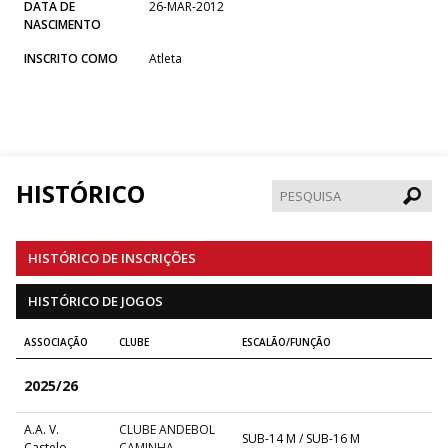
DATA DE
26-MAR-2012
NASCIMENTO
INSCRITO COMO
Atleta
HISTÓRICO
Pesqui
HISTÓRICO DE INSCRIÇÕES
HISTÓRICO DE JOGOS
ASSOCIAÇÃO
CLUBE
ESCALÃO/FUNÇÃO
2025/26
A.A. V.
CLUBE ANDEBOL
SUB-14 M / SUB-16 M
Castelo
CAMINHA