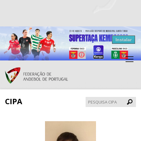
Resultados Andebol
Instalar
Federação de Andebol de Portugal
Grátis - Disponivel na Play Store
CIPA
Pesqui
CIPA