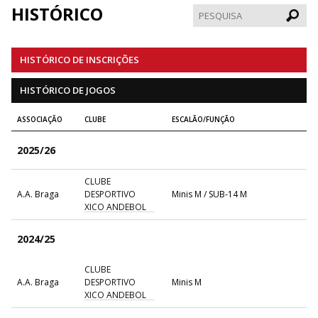
HISTÓRICO
Pesqui
HISTÓRICO DE INSCRIÇÕES
HISTÓRICO DE JOGOS
ASSOCIAÇÃO
CLUBE
ESCALÃO/FUNÇÃO
2025/26
CLUBE
A.A. Braga
DESPORTIVO
Minis M / SUB-14 M
XICO ANDEBOL
2024/25
CLUBE
A.A. Braga
DESPORTIVO
Minis M
XICO ANDEBOL