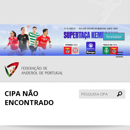
Resultados Andebol
Instalar
Federação de Andebol de Portugal
Grátis - Disponivel na Play Store
CIPA NÃO
Pesqui
CIPA
ENCONTRADO