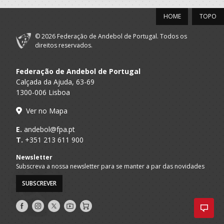
HOME
TOPO
© 2026 Federação de Andebol de Portugal. Todos os
direitos reservados.
Federação de Andebol de Portugal
Calçada da Ajuda, 63-69
1300-006 Lisboa
Ver no Mapa
E.
andebol@fpa.pt
T.
+351 213 611 900
Newsletter
Subscreva a nossa newsletter para se manter a par das novidades
SUBSCREVER
Siga-
Siga-
Siga-
AndebolTV
Loja
nos
nos
nos