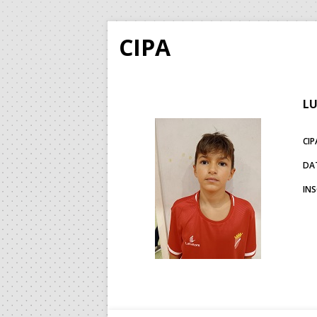
CIPA
LU
CIP
DA
IN