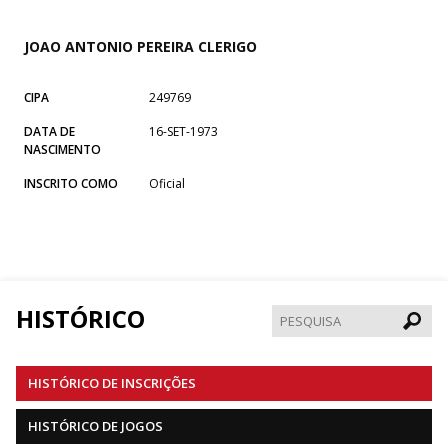
JOAO ANTONIO PEREIRA CLERIGO
CIPA
249769
DATA DE
16-SET-1973
NASCIMENTO
INSCRITO COMO
Oficial
HISTÓRICO
Pesqui
HISTÓRICO DE INSCRIÇÕES
HISTÓRICO DE JOGOS