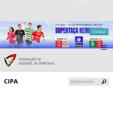
Resultados Andebol
Instalar
Federação de Andebol de Portugal
Grátis - Disponivel na Play Store
CIPA
Pesqui
CIPA