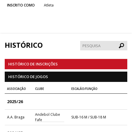
INSCRITO COMO
Atleta
HISTÓRICO
Pesqui
HISTÓRICO DE INSCRIÇÕES
HISTÓRICO DE JOGOS
ASSOCIAÇÃO
CLUBE
ESCALÃO/FUNÇÃO
2025/26
Andebol Clube
A.A. Braga
SUB-16 M / SUB-18 M
Fafe