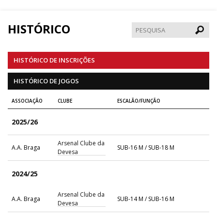
HISTÓRICO
Pesqui
HISTÓRICO DE INSCRIÇÕES
HISTÓRICO DE JOGOS
ASSOCIAÇÃO
CLUBE
ESCALÃO/FUNÇÃO
2025/26
Arsenal Clube da
A.A. Braga
SUB-16 M / SUB-18 M
Devesa
2024/25
Arsenal Clube da
A.A. Braga
SUB-14 M / SUB-16 M
Devesa