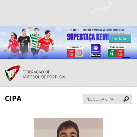
Resultados Andebol
Instalar
Federação de Andebol de Portugal
Grátis - Disponivel na Play Store
CIPA
Pesqui
CIPA