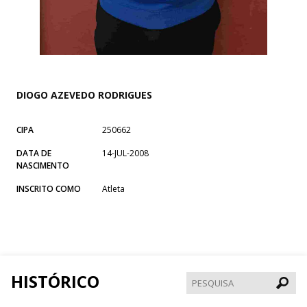
DIOGO AZEVEDO RODRIGUES
CIPA
250662
DATA DE
14-JUL-2008
NASCIMENTO
INSCRITO COMO
Atleta
HISTÓRICO
Pesqui