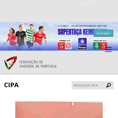
Resultados Andebol
Instalar
Federação de Andebol de Portugal
Grátis - Disponivel na Play Store
CIPA
Pesqui
CIPA