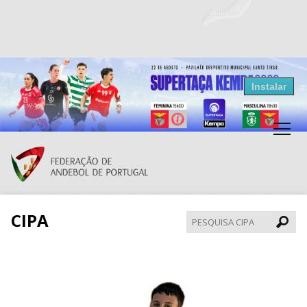
Resultados Andebol
Instalar
Federação de Andebol de Portugal
Grátis - Disponivel na Play Store
CIPA
Pesqui
CIPA