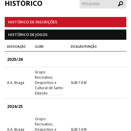
HISTÓRICO
Pesqui
HISTÓRICO DE INSCRIÇÕES
HISTÓRICO DE JOGOS
ASSOCIAÇÃO
CLUBE
ESCALÃO/FUNÇÃO
2025/26
Grupo
Recreativo,
A.A. Braga
Desportivo e
SUB-14 M
Cultural de Santo
Estevão
2024/25
Grupo
Recreativo,
A.A. Braga
Desportivo e
SUB-14 M