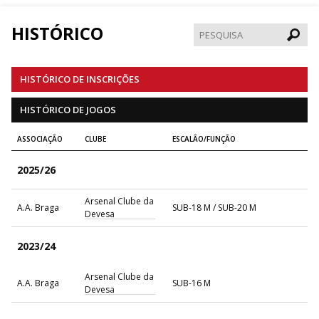
HISTÓRICO
Pesqui
HISTÓRICO DE INSCRIÇÕES
HISTÓRICO DE JOGOS
ASSOCIAÇÃO
CLUBE
ESCALÃO/FUNÇÃO
2025/26
Arsenal Clube da
A.A. Braga
SUB-18 M / SUB-20 M
Devesa
2023/24
Arsenal Clube da
A.A. Braga
SUB-16 M
Devesa