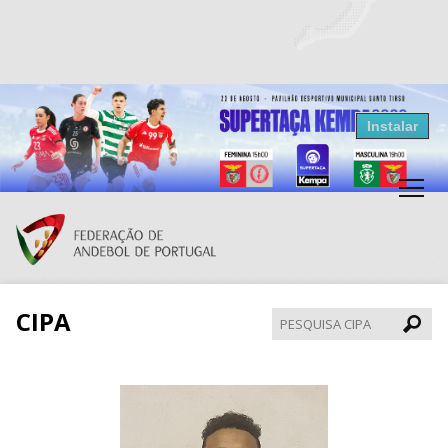
Resultados Andebol
Instalar
Federação de Andebol de Portugal
Grátis - Disponivel na Play Store
CIPA
Pesqui
CIPA