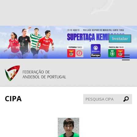
Resultados Andebol
Instalar
Federação de Andebol de Portugal
Grátis - Disponivel na Play Store
CIPA
Pesqui
CIPA