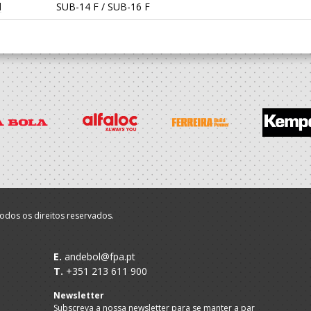
l
SUB-14 F / SUB-16 F
odos os direitos reservados.
E.
andebol@fpa.pt
T.
+351 213 611 900
Newsletter
Subscreva a nossa newsletter para se manter a par