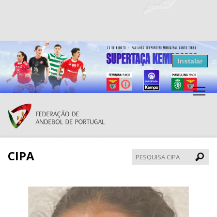
Resultados Andebol
Instalar
Federação de Andebol de Portugal
Grátis - Disponivel na Play Store
CIPA
Pesqui
CIPA