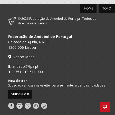
HOME
TOPO
© 2026 Federação de Andebol de Portugal. Todos os
direitos reservados.
Federação de Andebol de Portugal
Calçada da Ajuda, 63-69
1300-006 Lisboa
Ver no Mapa
E.
andebol@fpa.pt
T.
+351 213 611 900
Newsletter
Subscreva a nossa newsletter para se manter a par das novidades
SUBSCREVER
Siga-
Siga-
Siga-
AndebolTV
Loja
nos
nos
nos