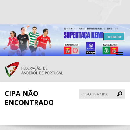
Resultados Andebol
Instalar
Federação de Andebol de Portugal
Grátis - Disponivel na Play Store
CIPA NÃO
Pesqui
CIPA
ENCONTRADO