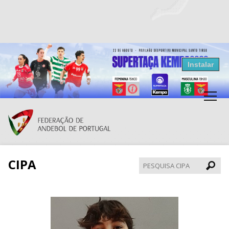
Resultados Andebol
Instalar
Federação de Andebol de Portugal
Grátis - Disponivel na Play Store
CIPA
Pesqui
CIPA