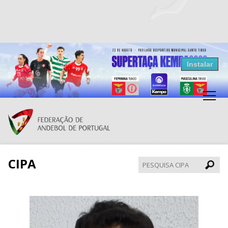
Resultados Andebol
Instalar
Federação de Andebol de Portugal
Grátis - Disponivel na Play Store
CIPA
Pesqui
CIPA