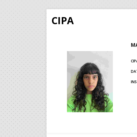
CIPA
MA
CIP
DA
IN