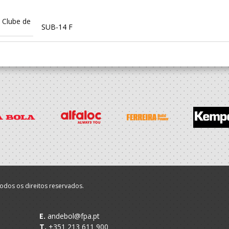
 Clube de
SUB-14 F
odos os direitos reservados.
E.
andebol@fpa.pt
T.
+351 213 611 900