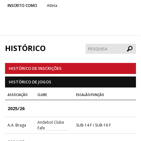
INSCRITO COMO
Atleta
HISTÓRICO
Pesqui
HISTÓRICO DE INSCRIÇÕES
HISTÓRICO DE JOGOS
ASSOCIAÇÃO
CLUBE
ESCALÃO/FUNÇÃO
2025/26
Andebol Clube
A.A. Braga
SUB-14 F / SUB-16 F
Fafe