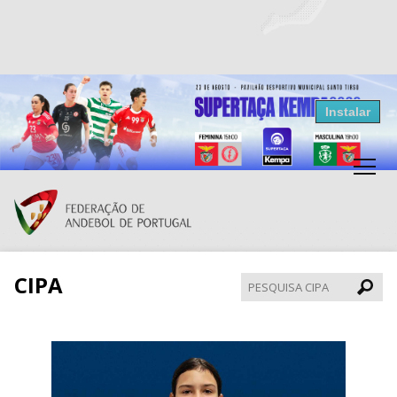
Resultados Andebol
Instalar
Federação de Andebol de Portugal
Grátis - Disponivel na Play Store
CIPA
Pesqui
CIPA